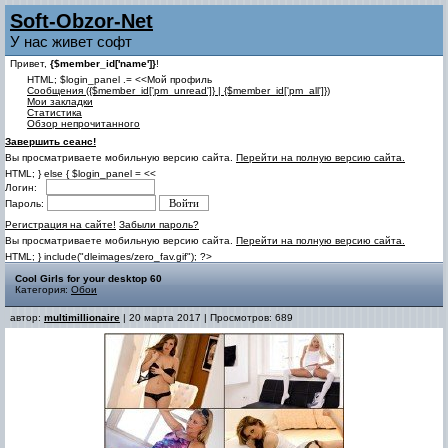
Soft-Obzor-Net
У нас живет софт
Привет,
{$member_id['name']}
!
HTML; $login_panel .= <<Мой профиль
Cообщения ({$member_id['pm_unread']} | {$member_id['pm_all']})
Мои закладки
Статистика
Обзор непрочитанного
Завершить сеанс!
Вы просматриваете мобильную версию сайта.
Перейти на полную версию сайта.
HTML; } else { $login_panel = <<
Логин:
Пароль:
Регистрация на сайте!
Забыли пароль?
Вы просматриваете мобильную версию сайта.
Перейти на полную версию сайта.
HTML; } include("dleimages/zero_fav.gif"); ?>
Cool Girls for your desktop 60
Категория:
Обои
автор:
multimillionaire
| 20 марта 2017 | Просмотров: 689