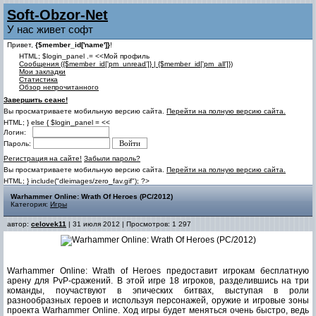
Soft-Obzor-Net
У нас живет софт
Привет,
{$member_id['name']}
!
HTML; $login_panel .= <<Мой профиль
Cообщения ({$member_id['pm_unread']} | {$member_id['pm_all']})
Мои закладки
Статистика
Обзор непрочитанного
Завершить сеанс!
Вы просматриваете мобильную версию сайта.
Перейти на полную версию сайта.
HTML; } else { $login_panel = <<
Логин:
Пароль:
Регистрация на сайте!
Забыли пароль?
Вы просматриваете мобильную версию сайта.
Перейти на полную версию сайта.
HTML; } include("dleimages/zero_fav.gif"); ?>
Warhammer Online: Wrath Of Heroes (PC/2012)
Категория:
Игры
автор:
celovek11
| 31 июля 2012 | Просмотров: 1 297
Warhammer Online: Wrath of Heroes предоставит игрокам бесплатную
арену для PvP-сражений. В этой игре 18 игроков, разделившись на три
команды, поучаствуют в эпических битвах, выступая в роли
разнообразных героев и используя персонажей, оружие и игровые зоны
проекта Warhammer Online. Ход игры будет меняться очень быстро, ведь