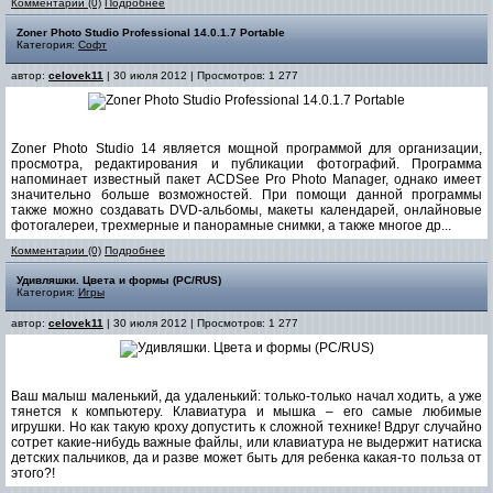
Комментарии (0)
Подробнее
Zoner Photo Studio Professional 14.0.1.7 Portable
Категория:
Софт
автор:
celovek11
| 30 июля 2012 | Просмотров: 1 277
Zoner Photo Studio 14 является мощной программой для организации,
просмотра, редактирования и публикации фотографий. Программа
напоминает известный пакет ACDSee Pro Photo Manager, однако имеет
значительно больше возможностей. При помощи данной программы
также можно создавать DVD-альбомы, макеты календарей, онлайновые
фотогалереи, трехмерные и панорамные снимки, а также многое др...
Комментарии (0)
Подробнее
Удивляшки. Цвета и формы (PC/RUS)
Категория:
Игры
автор:
celovek11
| 30 июля 2012 | Просмотров: 1 277
Ваш малыш маленький, да удаленький: только-только начал ходить, а уже
тянется к компьютеру. Клавиатура и мышка – его самые любимые
игрушки. Но как такую кроху допустить к сложной технике! Вдруг случайно
сотрет какие-нибудь важные файлы, или клавиатура не выдержит натиска
детских пальчиков, да и разве может быть для ребенка какая-то польза от
этого?!