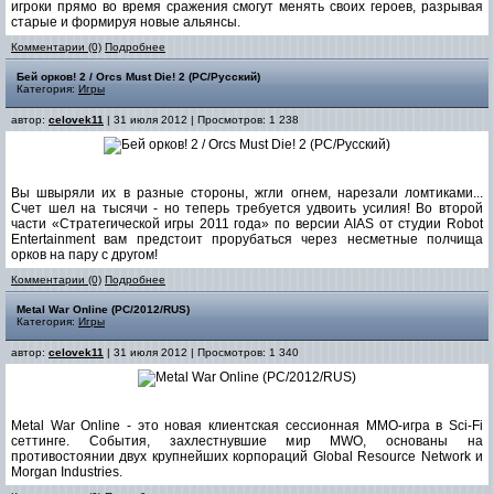
игроки прямо во время сражения смогут менять своих героев, разрывая
старые и формируя новые альянсы.
Комментарии (0)
Подробнее
Бей орков! 2 / Orcs Must Die! 2 (PC/Русский)
Категория:
Игры
автор:
celovek11
| 31 июля 2012 | Просмотров: 1 238
Вы швыряли их в разные стороны, жгли огнем, нарезали ломтиками...
Счет шел на тысячи - но теперь требуется удвоить усилия! Во второй
части «Стратегической игры 2011 года» по версии AIAS от студии Robot
Entertainment вам предстоит прорубаться через несметные полчища
орков на пару с другом!
Комментарии (0)
Подробнее
Metal War Online (PC/2012/RUS)
Категория:
Игры
автор:
celovek11
| 31 июля 2012 | Просмотров: 1 340
Metal War Online - это новая клиентская сессионная MMO-игра в Sci-Fi
сеттинге. Cобытия, захлестнувшие мир MWO, основаны на
противостоянии двух крупнейших корпораций Global Resource Network и
Morgan Industries.