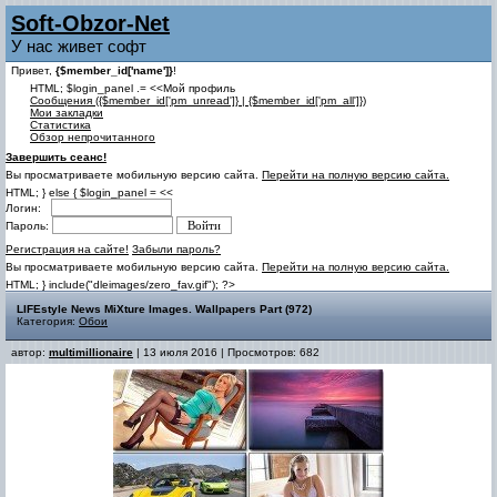
Soft-Obzor-Net
У нас живет софт
Привет,
{$member_id['name']}
!
HTML; $login_panel .= <<Мой профиль
Cообщения ({$member_id['pm_unread']} | {$member_id['pm_all']})
Мои закладки
Статистика
Обзор непрочитанного
Завершить сеанс!
Вы просматриваете мобильную версию сайта.
Перейти на полную версию сайта.
HTML; } else { $login_panel = <<
Логин:
Пароль:
Регистрация на сайте!
Забыли пароль?
Вы просматриваете мобильную версию сайта.
Перейти на полную версию сайта.
HTML; } include("dleimages/zero_fav.gif"); ?>
LIFEstyle News MiXture Images. Wallpapers Part (972)
Категория:
Обои
автор:
multimillionaire
| 13 июля 2016 | Просмотров: 682