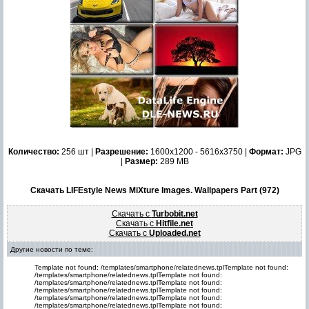
Количество:
256 шт |
Разрешение:
1600x1200 - 5616x3750 |
Формат:
JPG
|
Размер:
289 MB
Скачать LIFEstyle News MiXture Images. Wallpapers Part (972)
Скачать с
Turbobit.net
Скачать с
Hitfile.net
Скачать с
Uploaded.net
Другие новости по теме:
Template not found: /templates/smartphone/relatednews.tplTemplate not found:
/templates/smartphone/relatednews.tplTemplate not found:
/templates/smartphone/relatednews.tplTemplate not found:
/templates/smartphone/relatednews.tplTemplate not found:
/templates/smartphone/relatednews.tplTemplate not found:
/templates/smartphone/relatednews.tplTemplate not found: