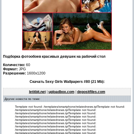
Подборка фотообоев красивых девушек на рабочий стол
Количество:
60
Формат:
JPG
Разрешение:
1600x1200
Скачать Sexy Girls Wallpapers #80 (21 Mb):
letitbit.net
|
uploadbox.com
|
depositfiles.com
Другие новости по теме:
Template not found: /templates/smartphone/relatednews.tplTemplate not found:
/templates/smartphone/relatednews.tplTemplate not found:
/templates/smartphone/relatednews.tplTemplate not found:
/templates/smartphone/relatednews.tplTemplate not found:
/templates/smartphone/relatednews.tplTemplate not found:
/templates/smartphone/relatednews.tplTemplate not found:
/templates/smartphone/relatednews.tplTemplate not found:
/templates/smartphone/relatednews.tplTemplate not found:
/templates/smartphone/relatednews.tplTemplate not found: