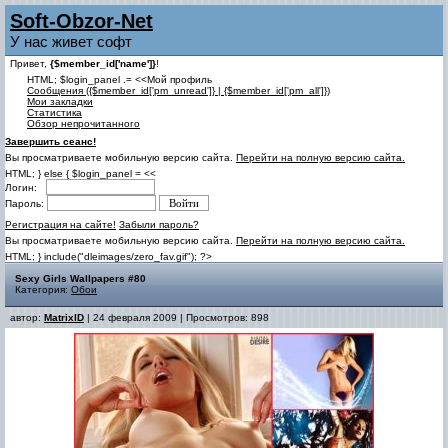
Soft-Obzor-Net
У нас живет софт
Привет,
{$member_id['name']}
!
HTML; $login_panel .= <<Мой профиль
Cообщения ({$member_id['pm_unread']} | {$member_id['pm_all']})
Мои закладки
Статистика
Обзор непрочитанного
Завершить сеанс!
Вы просматриваете мобильную версию сайта.
Перейти на полную версию сайта.
HTML; } else { $login_panel = <<
Логин:
Пароль:
Регистрация на сайте!
Забыли пароль?
Вы просматриваете мобильную версию сайта.
Перейти на полную версию сайта.
HTML; } include("dleimages/zero_fav.gif"); ?>
Sexy Girls Wallpapers #80
Категория:
Обои
автор:
MatrixID
| 24 февраля 2009 | Просмотров: 898