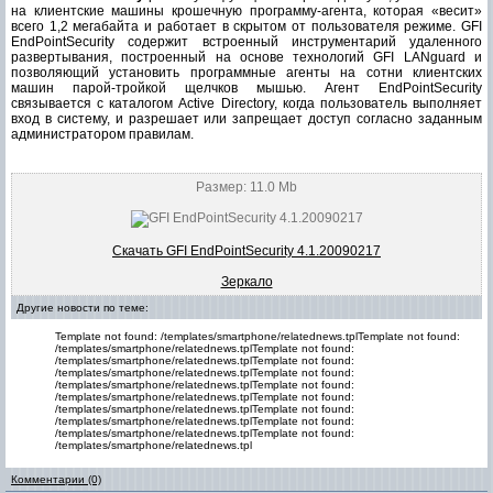
на клиентские машины крошечную программу-агента, которая «весит»
всего 1,2 мегабайта и работает в скрытом от пользователя режиме. GFI
EndPointSecurity содержит встроенный инструментарий удаленного
развертывания, построенный на основе технологий GFI LANguard и
позволяющий установить программные агенты на сотни клиентских
машин парой-тройкой щелчков мышью. Агент EndPointSecurity
связывается с каталогом Active Directory, когда пользователь выполняет
вход в систему, и разрешает или запрещает доступ согласно заданным
администратором правилам.
Размер: 11.0 Mb
Скачать GFI EndPointSecurity 4.1.20090217
Зеркало
Другие новости по теме:
Template not found: /templates/smartphone/relatednews.tplTemplate not found:
/templates/smartphone/relatednews.tplTemplate not found:
/templates/smartphone/relatednews.tplTemplate not found:
/templates/smartphone/relatednews.tplTemplate not found:
/templates/smartphone/relatednews.tplTemplate not found:
/templates/smartphone/relatednews.tplTemplate not found:
/templates/smartphone/relatednews.tplTemplate not found:
/templates/smartphone/relatednews.tplTemplate not found:
/templates/smartphone/relatednews.tplTemplate not found:
/templates/smartphone/relatednews.tpl
Комментарии (0)