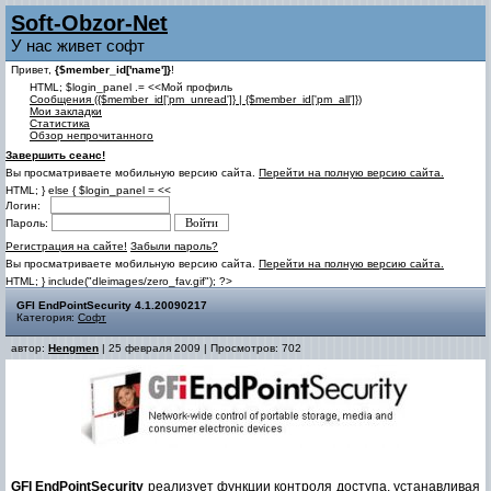
Soft-Obzor-Net
У нас живет софт
Привет,
{$member_id['name']}
!
HTML; $login_panel .= <<Мой профиль
Cообщения ({$member_id['pm_unread']} | {$member_id['pm_all']})
Мои закладки
Статистика
Обзор непрочитанного
Завершить сеанс!
Вы просматриваете мобильную версию сайта.
Перейти на полную версию сайта.
HTML; } else { $login_panel = <<
Логин:
Пароль:
Регистрация на сайте!
Забыли пароль?
Вы просматриваете мобильную версию сайта.
Перейти на полную версию сайта.
HTML; } include("dleimages/zero_fav.gif"); ?>
GFI EndPointSecurity 4.1.20090217
Категория:
Софт
автор:
Hengmen
| 25 февраля 2009 | Просмотров: 702
GFI EndPointSecurity
реализует функции контроля доступа, устанавливая