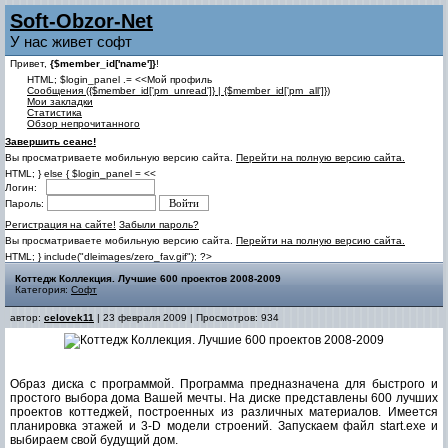
Soft-Obzor-Net
У нас живет софт
Привет,
{$member_id['name']}
!
HTML; $login_panel .= <<Мой профиль
Cообщения ({$member_id['pm_unread']} | {$member_id['pm_all']})
Мои закладки
Статистика
Обзор непрочитанного
Завершить сеанс!
Вы просматриваете мобильную версию сайта.
Перейти на полную версию сайта.
HTML; } else { $login_panel = <<
Логин:
Пароль:
Регистрация на сайте!
Забыли пароль?
Вы просматриваете мобильную версию сайта.
Перейти на полную версию сайта.
HTML; } include("dleimages/zero_fav.gif"); ?>
Коттедж Коллекция. Лучшие 600 проектов 2008-2009
Категория:
Софт
автор:
celovek11
| 23 февраля 2009 | Просмотров: 934
Образ диска с программой. Программа предназначена для быстрого и
простого выбора дома Вашей мечты. На диске представлены 600 лучших
проектов коттеджей, построенных из различных материалов. Имеется
планировка этажей и 3-D модели строений. Запускаем файл start.exe и
выбираем свой будущий дом.