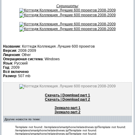
Скриншоты
:
Название
: Коттедж Коллекция. Лучшие 600 проектов
Версия
: 2008-2009
Лицензия
: Other
Операционая система
: Windows
Язык
: Русский
Год
: 2009
Всё включено
Размер
: 507 mb
Скачать | Download part 1
Скачать | Download part 2
Зеркало part 1
Зеркало part 2
Другие новости по теме:
Template not found: /templates/smartphone/relatednews.tplTemplate not found:
/templates/smartphone/relatednews.tplTemplate not found:
/templates/smartphone/relatednews.tplTemplate not found: