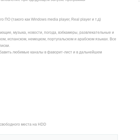
ПО (такого как Windows media player, Real player и т.д)
щие, музыка, новости, погода, вэбкамеры, развлекательные и
ом, испанском, немецком, португальском и арабском языках. Все
иски.
обавить любимые каналы в фаворит-лист и в дальнейшем
b свободного места на HDD