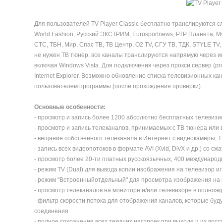
Для пользователей TV Player Classic бесплатно транслируются 
World Fashion, Русский ЭКСТРИМ, Eurosportnews, РТР Планета, Муз
СТС, ТБН, Мир, Спас ТВ, ТВ Центр, O2 TV, СГУ ТВ, ТДК, STYLE TV, 
не нужен ТВ тюнер, все каналы транслируются напрямую через 
включая Windows Vista. Для подключения через прокси сервер (pro
Internet Explorer. Возможно обновление списка телевизионных к
пользователем программы (после прохождения проверки).
Основные особенности:
- просмотр и запись более 1200 абсолютно бесплатных телевизи
- просмотр и запись телеканалов, принимаемых с ТВ тюнера или
- вещание собственного телеканала в Интернет с видеокамеры, Т
- запись всех видеопотоков в формате AVI (Xvid, DivX и др.) со сж
- просмотр более 20-ти платных русскоязычных, 400 международ
- режим TV (Dual) для вывода копии изображения на телевизор и
- режим "Встроенныйотдельный" для просмотра изображения на 
- просмотр телеканалов на мониторе и/или телевизоре в полноэ
- фильтр скорости потока для отображения каналов, которые бу
соединения
- полное сохранение всех текущих настроек при выходе и их во