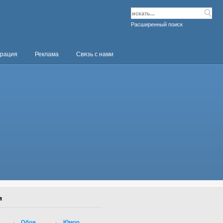
Расширенный поиск
трация
Реклама
Связь с нами
я
Обои
Юмор