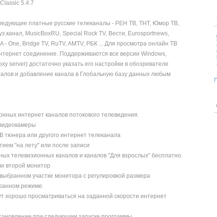
следующие платные русские телеканалы - РЕН ТВ, ТНТ, Юмор ТВ,
.канал, MusicBoxRU, Special Rock TV, Вести, Eurosportnews,
A - One, Bridge TV, RuTV, AMTV, РБК ... Для просмотра онлайн ТВ
интернет соединение. Поддерживаются все версии Windows,
xy server) достаточно указать его настройки в обозревателе
аналов и добавление канала в Глобальную базу данных любым
П
онных интернет каналов потокового телевидения.
 видеокамеры
В тюнера или другого интернет телеканала
атием "на лету" или после записи
ных телевизионных каналов и каналов "Для взрослых" бесплатно.
ли второй монитор
выбранном участке монитора с регулировкой размера
кранном режиме.
дут хорошо просматриваться на заданной скорости интернет
сстановление при сдедующем запуске программы