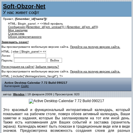
Soft-Obzor-Net
У нас живет софт
Привет,
{$member_id['name']}
!
HTML; $login_panel .= <<Мой профиль
Cообщения ({$member_id['pm_unread']} | {$member_id['pm_all']})
Мои закладки
Статистика
Обзор непрочитанного
Завершить сеанс!
Вы просматриваете мобильную версию сайта.
Перейти на полную версию сайта.
HTML; } else { $login_panel = <<
Логин:
Пароль:
Регистрация на сайте!
Забыли пароль?
Вы просматриваете мобильную версию сайта.
Перейти на полную версию сайта.
HTML; } include("dleimages/zero_fav.gif"); ?>
Active Desktop Calendar 7.72 Build 090217
Категория:
Софт
автор:
Wendox
| 18 февраля 2009 | Просмотров: 920
Это красивый и функциональный интерактивный календарь, который
показывает на рабочем столе, поверх обоев активный календарь, Ваши
заметки и задания, которые Вы запланировали на тот или иной день.
Также есть напоминания для Ваших событий и заставка (хранитель
экрана). Календарь может быть показан в традиционным виде или в виде
значков. Предусмотрена возможность создания слоев для разных