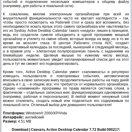
событий и подключение нескольких компьютеров к общему файлу
(например, для работы в локальной сети).
К сожалению, многим электронным органайзерам при всей их
внушительной функциональности часто не хватает наглядности – так,
чтобы просто посмотреть на Рабочий стол и сразу все вспомнить, без
необходимости искать ярлык этого самого органайзера или «вытягивать»
его из Systray. Active Desktop Calendar такого «недуга» лишен в принципе,
ведь его создатели сумели объединить в одной программе мощный
органайзер и утилиту по смене обоев, которые всегда на виду, но в то же
время не мозолят глаза. В центре Рабочего стола ADC создает
интерактивный календарь за последний, нынешний и следующий месяцы,
а в правом углу – элегантную полупрозрачную панель с заданиями на
ближайшую неделю. Щелкнув мышью по нужному числу месяца,
пользователь моментально увидит запланированный список дел на этот
день и тут же сможет его подкорректировать.
Кроме того, Active Desktop Calendar умеет «запоминать» и регулярно
извещать пользователя о повторяемых событиях, автоматически
вписывать в свою записную книгу продолжительные работы на пару дней/
недель и т. д. – в общем, все, что требуется от нормального органайзера.
Однако «изюминкой» программы по праву является система слоев, а
фактически – отдельных записных книг, функционирующих одновременно
(например, рабочая и персональная). В любой момент ненужный слой
можно отключить, создать новый или поделиться его содержимым по
локальной сети. Отличный выбор для домашнего пользователя!
Платформа:
Windows® 2000/XP/Vista
Интерфейс:
английский
Размер:
4.51 MB
Download | Скачать Active Desktop Calendar 7.72 Build 090217: