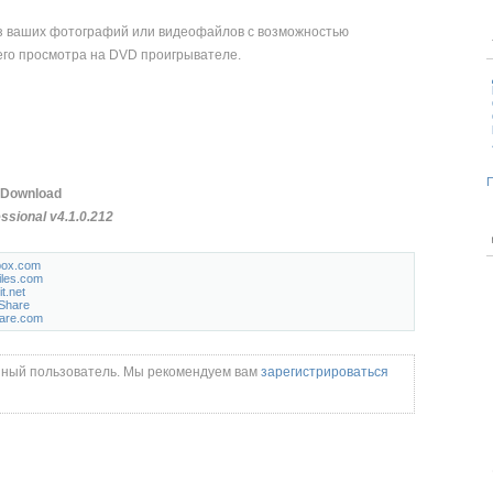
з ваших фотографий или видеофайлов с возможностью
го просмотра на DVD проигрывателе.
П
 Download
ssional v4.1.0.212
box.com
iles.com
it.net
Share
are.com
нный пользователь. Мы рекомендуем вам
зарегистрироваться