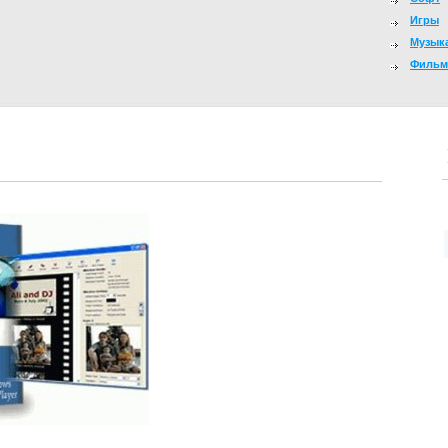
Игры
Музык
Филь