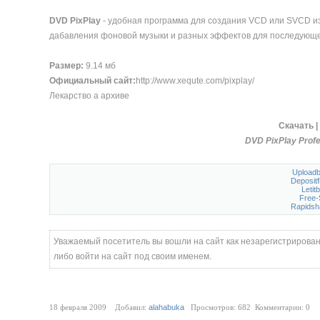
DVD PixPlay
- удобная программа для создания VCD или SVCD и
дабавления фоновой музыки и разных эффектов для последующе
Размер:
9.14 мб
Официальный сайт:
http://www.xequte.com/pixplay/
Лекарство а архиве
Скачать |
DVD PixPlay Profe
Upload
Depositf
Letitb
Free-
Rapidsh
Уважаемый посетитель вы вошли на сайт как незарегистрирова
либо войти на сайт под своим именем.
18 февраля 2009 Добавил:
alahabuka
Просмотров: 682 Комментарии: 0