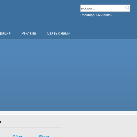
Расширенный поиск
трация
Реклама
Связь с нами
я
Обои
Юмор