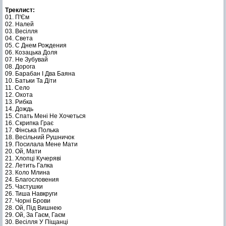
Треклист:
01. П'Єм
02. Налей
03. Весілля
04. Света
05. С Днем Рождения
06. Козацька Доля
07. Не Зубувай
08. Дорога
09. Барабан І Два Баяна
10. Батьки Та Діти
11. Село
12. Охота
13. Рибка
14. Дождь
15. Спать Мені Не Хочеться
16. Скрипка Грає
17. Фінська Полька
18. Весільний Рушничок
19. Посилала Мене Мати
20. Ой, Мати
21. Хлопці Кучеряві
22. Летить Галка
23. Коло Млина
24. Благословения
25. Частушки
26. Тиша Навкруги
27. Чорні Брови
28. Ой, Під Вишнею
29. Ой, За Гаєм, Гаєм
30. Весілля У Піщанці