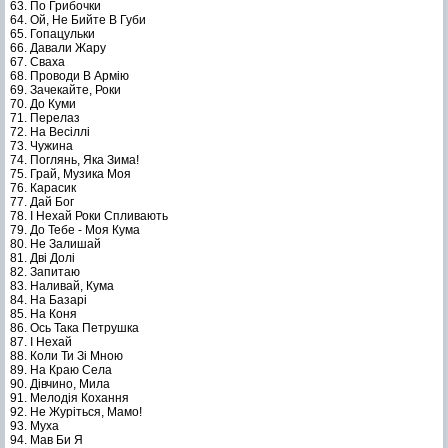
63. По Грибочки
64. Ой, Не Бийте В Губи
65. Гопацульки
66. Давали Жару
67. Сваха
68. Проводи В Армію
69. Зачекайте, Роки
70. До Куми
71. Перелаз
72. На Весіллі
73. Чужина
74. Поглянь, Яка Зима!
75. Грай, Музика Моя
76. Карасик
77. Дай Бог
78. І Нехай Роки Спливають
79. До Тебе - Моя Кума
80. Не Залишай
81. Дві Долі
82. Запитаю
83. Наливай, Кума
84. На Базарі
85. На Коня
86. Ось Така Петрушка
87. І Нехай
88. Коли Ти Зі Мною
89. На Краю Села
90. Дівчино, Мила
91. Мелодія Кохання
92. Не Журіться, Мамо!
93. Муха
94. Мав Би Я