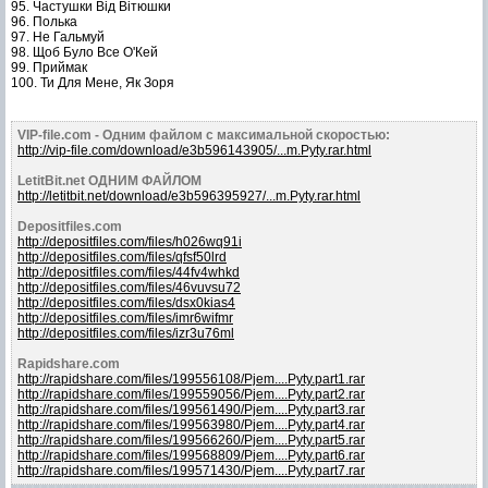
95. Частушки Від Вітюшки
96. Полька
97. Не Гальмуй
98. Щоб Було Все О'Кей
99. Приймак
100. Ти Для Мене, Як Зоря
VIP-file.com - Одним файлом с максимальной скоростью:
http://vip-file.com/download/e3b596143905/...m.Pyty.rar.html
LetitBit.net ОДНИМ ФАЙЛОМ
http://letitbit.net/download/e3b596395927/...m.Pyty.rar.html
Depositfiles.com
http://depositfiles.com/files/h026wq91i
http://depositfiles.com/files/qfsf50lrd
http://depositfiles.com/files/44fv4whkd
http://depositfiles.com/files/46vuvsu72
http://depositfiles.com/files/dsx0kias4
http://depositfiles.com/files/imr6wifmr
http://depositfiles.com/files/izr3u76ml
Rapidshare.com
http://rapidshare.com/files/199556108/Pjem....Pyty.part1.rar
http://rapidshare.com/files/199559056/Pjem....Pyty.part2.rar
http://rapidshare.com/files/199561490/Pjem....Pyty.part3.rar
http://rapidshare.com/files/199563980/Pjem....Pyty.part4.rar
http://rapidshare.com/files/199566260/Pjem....Pyty.part5.rar
http://rapidshare.com/files/199568809/Pjem....Pyty.part6.rar
http://rapidshare.com/files/199571430/Pjem....Pyty.part7.rar