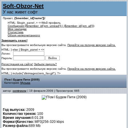
Soft-Obzor-Net
У нас живет софт
Привет,
{$member_id['name']}
!
HTML; $login_panel .= <<Мой профиль
Cообщения ({$member_id['pm_unread']} | {$member_id['pm_all']})
Мои закладки
Статистика
Обзор непрочитанного
Завершить сеанс!
Вы просматриваете мобильную версию сайта.
Перейти на полную версию сайта.
HTML; } else { $login_panel = <<
Логин:
Пароль:
Регистрация на сайте!
Забыли пароль?
Вы просматриваете мобильную версию сайта.
Перейти на полную версию сайта.
HTML; } include("dleimages/zero_fav.gif"); ?>
П'єм I Будем Пити (2009)
Категория:
Музыка
автор:
centrovoy
| 19 февраля 2009 | Просмотров: 665
Год выпуска:
2009
Количество треков:
100
Время звучания:
6:01:28
Формат|Качество:
MP3|256-320 kbps
Размер файла:
689 Mb