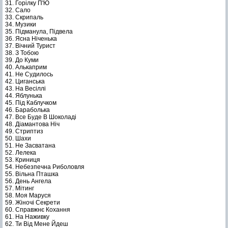
31. Горілку П'Ю
32. Сало
33. Скрипаль
34. Музики
35. Підманула, Підвела
36. Ясна Ніченька
37. Вічний Турист
38. З Тобою
39. До Куми
40. Алькаприм
41. Не Судилось
42. Циганська
43. На Весіллі
44. Яблунька
45. Під Каблучком
46. Бараболька
47. Все Буде В Шоколаді
48. Діамантова Ніч
49. Стриптиз
50. Шахи
51. Не Засватана
52. Лелека
53. Криниця
54. Небезпечна Риболовля
55. Вільна Пташка
56. День Ангела
57. Мітинг
58. Моя Маруся
59. Жіночі Секрети
60. Справжнє Кохання
61. На Наживку
62. Ти Від Мене Йдеш