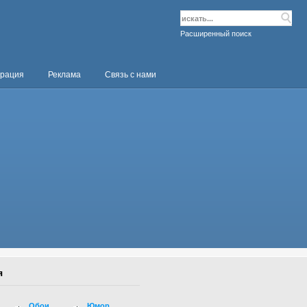
Расширенный поиск
трация
Реклама
Связь с нами
я
Обои
Юмор