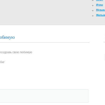
Игры
Музык
Филь
 любимую
 биг