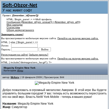
Soft-Obzor-Net
У нас живет софт
Привет,
{$member_id['name']}
!
HTML; $login_panel .= <<Мой профиль
Cообщения ({$member_id['pm_unread']} | {$member_id['pm_all']})
Мои закладки
Статистика
Обзор непрочитанного
Завершить сеанс!
Вы просматриваете мобильную версию сайта.
Перейти на полную версию сайта.
HTML; } else { $login_panel = <<
Логин:
Пароль:
Регистрация на сайте!
Забыли пароль?
Вы просматриваете мобильную версию сайта.
Перейти на полную версию сайта.
HTML; } include("dleimages/zero_fav.gif"); ?>
Megacity Empire New York
Категория:
Игры
автор:
MrAnry
| 19 февраля 2009 | Просмотров: 844
Добро пожаловать в огромный мегаполис Америки. В этой игре Вы будете
управлять большим городом! У вас теперь есть возможность перестроить
его на свой вкус. Власть NeW York Mobile - теперь в ваших руках!
Название
: Megacity Empire New York
Жанр
: Симулятор