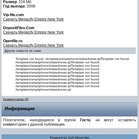
Размер
: 216 Мб
Год выхода
: 2008
Vip-file.com
Скачать Megacity Empire New York
DepositFiles.Com
Скачать Megacity Empire New York
Openfile.ru
Скачать Megacity Empire New York
Другие новости по теме:
Template not found: /templates/smartphone/relatednews.tplTemplate not found:
/templates/smartphone/relatednews.tplTemplate not found:
/templates/smartphone/relatednews.tplTemplate not found:
/templates/smartphone/relatednews.tplTemplate not found:
/templates/smartphone/relatednews.tplTemplate not found:
/templates/smartphone/relatednews.tplTemplate not found:
/templates/smartphone/relatednews.tplTemplate not found:
/templates/smartphone/relatednews.tplTemplate not found:
/templates/smartphone/relatednews.tplTemplate not found:
/templates/smartphone/relatednews.tpl
Комментарии (0)
Информация
Посетители, находящиеся в группе
Гости
, не могут оставлять
комментарии к данной публикации.
Powered by
Soft-Obzor-Net