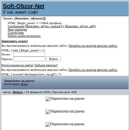
Soft-Obzor-Net
У нас живет софт
Привет,
{$member_id['name']}
!
HTML; $login_panel .= <<Мой профиль
Cообщения ({$member_id['pm_unread']} | {$member_id['pm_all']})
Мои закладки
Статистика
Обзор непрочитанного
Завершить сеанс!
Вы просматриваете мобильную версию сайта.
Перейти на полную версию сайта.
HTML; } else { $login_panel = <<
Логин:
Пароль:
Регистрация на сайте!
Забыли пароль?
Вы просматриваете мобильную версию сайта.
Перейти на полную версию сайта.
HTML; } include("dleimages/zero_fav.gif"); ?>
Переполох на ранчо
Категория:
Игры
автор:
MrAnry
| 18 февраля 2009 | Просмотров: 839