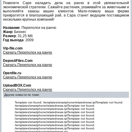
Помогите Саре наладить дела на ранчо в этой увлекательной
экономической стратегии. Сажайте растения, ухаживайте за животными и
выполняйте заказы ваших клиентов. Мало-помалу ваша ферма
превратится в благоухающий рай, а Сара станет ведущим поставщиком
нескольких крупных компаний!
Название
: Переполох на ранчо
Жанр
: Бизнес
Размер
: 31,25 Мб
Год выхода
: 2009
Vip-file.com
Скачать Переполох на ранчо
DepositFiles.Com
Скачать Переполох на ранчо
Openfile.ru
Скачать Переполох на ранчо
UploadBOX.Com
Скачать Переполох на ранчо
Другие новости по теме:
Template not found: /templates/smartphone/relatednews.tplTemplate not found:
/templates/smartphone/relatednews.tplTemplate not found:
/templates/smartphone/relatednews.tplTemplate not found:
/templates/smartphone/relatednews.tplTemplate not found:
/templates/smartphone/relatednews.tplTemplate not found:
/templates/smartphone/relatednews.tplTemplate not found:
/templates/smartphone/relatednews.tplTemplate not found:
/templates/smartphone/relatednews.tplTemplate not found:
/templates/smartphone/relatednews.tplTemplate not found:
/templates/smartphone/relatednews.tpl