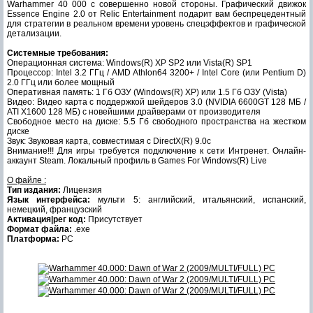
Warhammer 40 000 с совершенно новой стороны. Графический движок
Essence Engine 2.0 от Relic Entertainment подарит вам беспрецедентный
для стратегии в реальном времени уровень спецэффектов и графической
детализации.
Системные требования:
Операционная система: Windows(R) XP SP2 или Vista(R) SP1
Процессор: Intel 3.2 ГГц / AMD Athlon64 3200+ / Intel Core (или Pentium D)
2.0 ГГц или более мощный
Оперативная память: 1 Гб ОЗУ (Windows(R) XP) или 1.5 Гб ОЗУ (Vista)
Видео: Видео карта с поддержкой шейдеров 3.0 (NVIDIA 6600GT 128 МБ /
ATI X1600 128 МБ) с новейшими драйверами от производителя
Свободное место на диске: 5.5 Гб свободного пространства на жестком
диске
Звук: Звуковая карта, совместимая с DirectX(R) 9.0c
Внимание!!! Для игры требуется подключение к сети Интренет. Онлайн-
аккаунт Steam. Локальный профиль в Games For Windows(R) Live
О файле :
Тип издания:
Лицензия
Язык интерфейса:
мульти 5: английский, итальянский, испанский,
немецкий, французский
Активация|рег код:
Присутствует
Формат файла:
.exe
Платформа:
PC