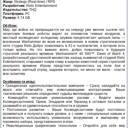
Жанр:
Strategy (Real-time) / RPG
Разработчик:
Relic Entertainment
Издательство:
THQ
Платформа:
PC
Размер:
6.74 GB
Об Игре:
Мир, где война не прекращается ни на секунду уже многие тысячи лет,
гигантские боевые роботы жарят из огнеметов темных колдунов, а
местный космодесант холодному оружию предпочитает цепные пилы —
вселенная Warhammer во всем ее великолепии, в новом стратегическом
хите студии Relic.Добро пожаловать в 41-е тысячелетие, в котором есть
только война. Но что важнее всего, добро пожаловать в будущее
стратегий реального времени. Warhammer® 40 000™: Dawn of War® II,
разработанный удостоенной множества наград знаменитой студией Relic
Entertainment, открывает новую главу в широко известной серии стратегий
реального времени. Игроку предстоит перенестись на поле боя и
возглавить элитный отряд, задание которого, ни много ни мало - спасти
всю галактику.
Особенности игры:
• Грандиозная однопользовательская кампания – Сразу нападайте на
врага или отвечайте ему изматывающими контратаками. Ваши
тактические решения определяют судьбы миллиардов существ.
• Командуйте четырьмя уникальными расами – Ведите ваших
Космодесантников, Орков, Эльдаров или Тиранид в сетевые баталии и
развивайте их удивительные способности и оружие.
• Постоянное развитие – Ваши Космодесантники будут постоянно
развиваться и получать новые уровни, а с ними – специальные навыки и
возможность использовать уникальное вооружение и экипировку из
огромного набора, представленного в игре.
• Революционные графические технологии – Откройте для себя мир