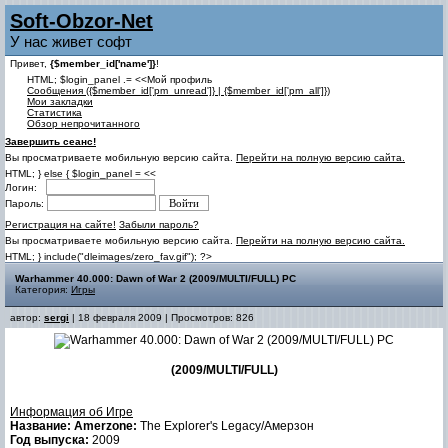
Soft-Obzor-Net
У нас живет софт
Привет,
{$member_id['name']}
!
HTML; $login_panel .= <<Мой профиль
Cообщения ({$member_id['pm_unread']} | {$member_id['pm_all']})
Мои закладки
Статистика
Обзор непрочитанного
Завершить сеанс!
Вы просматриваете мобильную версию сайта.
Перейти на полную версию сайта.
HTML; } else { $login_panel = <<
Логин:
Пароль:
Регистрация на сайте!
Забыли пароль?
Вы просматриваете мобильную версию сайта.
Перейти на полную версию сайта.
HTML; } include("dleimages/zero_fav.gif"); ?>
Warhammer 40.000: Dawn of War 2 (2009/MULTI/FULL) PC
Категория:
Игры
автор:
sergi
| 18 февраля 2009 | Просмотров: 826
(2009/MULTI/FULL)
Информация об Игре
Название: Amerzone:
The Explorer's Legacy/Амерзон
Год выпуска:
2009