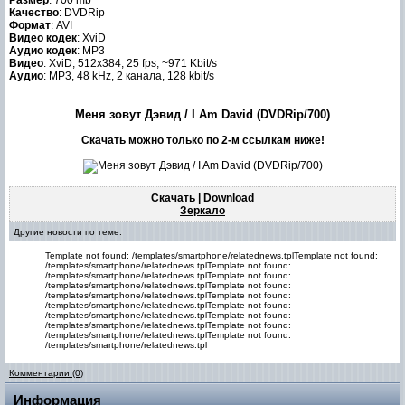
Размер
: 700 mb
Качество
: DVDRip
Формат
: AVI
Видео кодек
: XviD
Аудио кодек
: MP3
Видео
: XviD, 512x384, 25 fps, ~971 Kbit/s
Аудио
: МР3, 48 kHz, 2 канала, 128 kbit/s
Меня зовут Дэвид / I Am David (DVDRip/700)
Скачать можно только по 2-м ссылкам ниже!
Скачать | Download
Зеркало
Другие новости по теме:
Template not found: /templates/smartphone/relatednews.tplTemplate not found:
/templates/smartphone/relatednews.tplTemplate not found:
/templates/smartphone/relatednews.tplTemplate not found:
/templates/smartphone/relatednews.tplTemplate not found:
/templates/smartphone/relatednews.tplTemplate not found:
/templates/smartphone/relatednews.tplTemplate not found:
/templates/smartphone/relatednews.tplTemplate not found:
/templates/smartphone/relatednews.tplTemplate not found:
/templates/smartphone/relatednews.tplTemplate not found:
/templates/smartphone/relatednews.tpl
Комментарии (0)
Информация