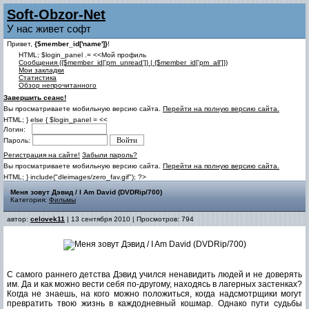
Soft-Obzor-Net
У нас живет софт
Привет,
{$member_id['name']}
!
HTML; $login_panel .= <<Мой профиль
Cообщения ({$member_id['pm_unread']} | {$member_id['pm_all']})
Мои закладки
Статистика
Обзор непрочитанного
Завершить сеанс!
Вы просматриваете мобильную версию сайта.
Перейти на полную версию сайта.
HTML; } else { $login_panel = <<
Логин:
Пароль:
Регистрация на сайте!
Забыли пароль?
Вы просматриваете мобильную версию сайта.
Перейти на полную версию сайта.
HTML; } include("dleimages/zero_fav.gif"); ?>
Меня зовут Дэвид / I Am David (DVDRip/700)
Категория:
Фильмы
автор:
celovek11
| 13 сентября 2010 | Просмотров: 794
С самого раннего детства Дэвид учился ненавидить людей и не доверять
им. Да и как можно вести себя по-другому, находясь в лагерных застенках?
Когда не знаешь, на кого можно положиться, когда надсмотрщики могут
превратить твою жизнь в каждодневный кошмар. Однако пути судьбы