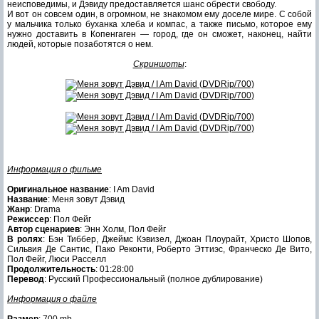
неисповедимы, и Дэвиду предоставляется шанс обрести свободу.
И вот он совсем один, в огромном, не знакомом ему доселе мире. С собой
у мальчика только буханка хлеба и компас, а также письмо, которое ему
нужно доставить в Копенгаген — город, где он сможет, наконец, найти
людей, которые позаботятся о нем.
Скриншоты
:
Информация о фильме
Оригинальное название
: I Am David
Название
: Меня зовут Дэвид
Жанр
: Drama
Режиссер
: Пол Фейг
Автор сценариев
: Энн Холм, Пол Фейг
В ролях
: Бэн Тиббер, Джеймс Кэвизел, Джоан Плоурайт, Христо Шопов,
Сильвия Де Сантис, Пако Реконти, Роберто Эттиэс, Франческо Де Вито,
Пол Фейг, Люси Расселл
Продолжительность
: 01:28:00
Перевод
: Русский Профессиональный (полное дублирование)
Информация о файле