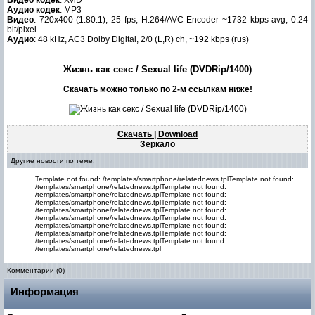
Видео кодек
: XviD
Аудио кодек
: MP3
Видео
: 720x400 (1.80:1), 25 fps, H.264/AVC Encoder ~1732 kbps avg, 0.24
bit/pixel
Аудио
: 48 kHz, AC3 Dolby Digital, 2/0 (L,R) ch, ~192 kbps (rus)
Жизнь как секс / Sexual life (DVDRip/1400)
Скачать можно только по 2-м ссылкам ниже!
Скачать | Download
Зеркало
Другие новости по теме:
Template not found: /templates/smartphone/relatednews.tplTemplate not found:
/templates/smartphone/relatednews.tplTemplate not found:
/templates/smartphone/relatednews.tplTemplate not found:
/templates/smartphone/relatednews.tplTemplate not found:
/templates/smartphone/relatednews.tplTemplate not found:
/templates/smartphone/relatednews.tplTemplate not found:
/templates/smartphone/relatednews.tplTemplate not found:
/templates/smartphone/relatednews.tplTemplate not found:
/templates/smartphone/relatednews.tplTemplate not found:
/templates/smartphone/relatednews.tpl
Комментарии (0)
Информация