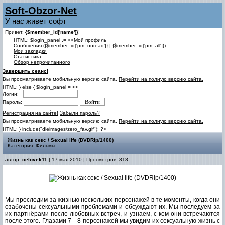
Soft-Obzor-Net
У нас живет софт
Привет,
{$member_id['name']}
!
HTML; $login_panel .= <<Мой профиль
Cообщения ({$member_id['pm_unread']} | {$member_id['pm_all']})
Мои закладки
Статистика
Обзор непрочитанного
Завершить сеанс!
Вы просматриваете мобильную версию сайта.
Перейти на полную версию сайта.
HTML; } else { $login_panel = <<
Логин:
Пароль:
Регистрация на сайте!
Забыли пароль?
Вы просматриваете мобильную версию сайта.
Перейти на полную версию сайта.
HTML; } include("dleimages/zero_fav.gif"); ?>
Жизнь как секс / Sexual life (DVDRip/1400)
Категория:
Фильмы
автор:
celovek11
| 17 мая 2010 | Просмотров: 818
Мы проследим за жизнью нескольких персонажей в те моменты, когда они
озабочены сексуальными проблемами и обсуждают их. Мы последуем за
их партнёрами после любовных встреч, и узнаем, с кем они встречаются
после этого. Глазами 7—8 персонажей мы увидим их сексуальную жизнь с