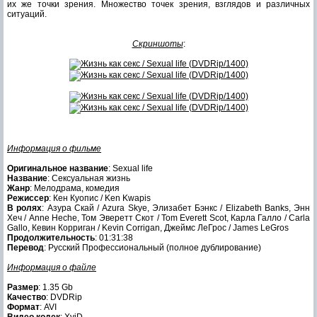
их же точки зрения. Множество точек зрения, взглядов и различных
ситуаций.
Скриншоты
:
Информация о фильме
Оригинальное название
: Sexual life
Название
: Сексуальная жизнь
Жанр
: Мелодрама, комедия
Режиссер
: Кен Куопис / Ken Kwapis
В ролях
: Азура Скай / Azura Skye, Элизабет Бэнкс / Elizabeth Banks, Энн
Хеч / Anne Heche, Том Эверетт Скот / Tom Everett Scot, Карла Галло / Carla
Gallo, Кевин Корриган / Kevin Corrigan, Джеймс ЛеГрос / James LeGros
Продолжительность
: 01:31:38
Перевод
: Русский Профессиональный (полное дублирование)
Информация о файле
Размер
: 1.35 Gb
Качество
: DVDRip
Формат
: AVI