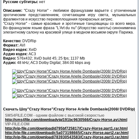
Русские субтитры:
нет
Описание:
"Crazy Horse" - любимое французами варьете с утонченным
эротическим представлением, сочетающим игру света, музыкальных
фрагментов и искусство перевоплощения прекрасных актрис.
"Crazy Horse" - самые красивые и эротичные танцовщицы со всего мира.
Во французком языке фраза "L'Art du nu" (Искусство наготы) синонимична
элегантному салону на красивой улице в модном восьмом округе Парижа.
Качество:
DVDRip
Формат:
AVI
Видео кодек:
XviD
Аудио кодек:
AC3
Видео:
576x432; XviD build 45; 25 fps; 1137 Mb
Аудио:
48 kHz; AC3 Dolby Digital; 384.00 kbps avg
Скачать Шоу"Crazy Horse"/Crazy Horse Arielle Dombasle(2008/ DVDRip)
SMS4FILE.COM - одним файлом с высокой скоростью
http://sms4file.com/downloadvip/191bc9630566/Crazy-Horse.avi.html
VIP-FILE.COM
http://vip-file.com/download/d795bf725817/Crazy-Horse.part1.rar.html
http://vip-file.com/download/c5a073198665/Crazy-Horse.part2.rar.html
http://vip-file.com/download/783930543583/Crazy-Horse.part3.rar.html