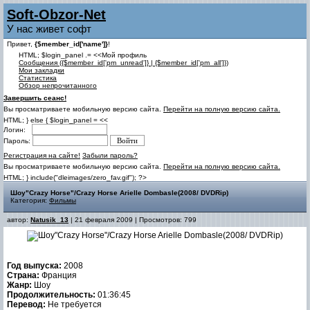
Soft-Obzor-Net
У нас живет софт
Привет,
{$member_id['name']}
!
HTML; $login_panel .= <<Мой профиль
Cообщения ({$member_id['pm_unread']} | {$member_id['pm_all']})
Мои закладки
Статистика
Обзор непрочитанного
Завершить сеанс!
Вы просматриваете мобильную версию сайта.
Перейти на полную версию сайта.
HTML; } else { $login_panel = <<
Логин:
Пароль:
Регистрация на сайте!
Забыли пароль?
Вы просматриваете мобильную версию сайта.
Перейти на полную версию сайта.
HTML; } include("dleimages/zero_fav.gif"); ?>
Шоу"Crazy Horse"/Crazy Horse Arielle Dombasle(2008/ DVDRip)
Категория:
Фильмы
автор:
Natusik_13
| 21 февраля 2009 | Просмотров: 799
Год выпуска:
2008
Страна:
Франция
Жанр:
Шоу
Продолжительность:
01:36:45
Перевод:
Не требуется