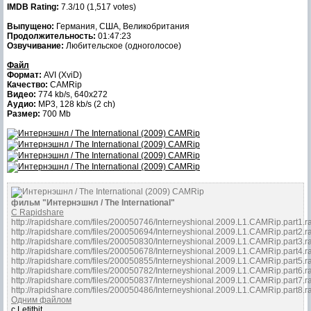
IMDB Rating:
7.3/10 (1,517 votes)
Выпущено:
Германия, США, Великобритания
Продолжительность:
01:47:23
Озвучивание:
Любительское (одноголосое)
Файл
Формат:
AVI (XviD)
Качество:
CAMRip
Видео:
774 kb/s, 640x272
Аудио:
MP3, 128 kb/s (2 ch)
Размер:
700 Mb
фильм "Интернэшнл / The International"
С Rapidshare
http://rapidshare.com/files/200050746/Interneyshional.2009.L1.CAMRip.part1.r
http://rapidshare.com/files/200050694/Interneyshional.2009.L1.CAMRip.part2.r
http://rapidshare.com/files/200050830/Interneyshional.2009.L1.CAMRip.part3.r
http://rapidshare.com/files/200050678/Interneyshional.2009.L1.CAMRip.part4.r
http://rapidshare.com/files/200050855/Interneyshional.2009.L1.CAMRip.part5.r
http://rapidshare.com/files/200050782/Interneyshional.2009.L1.CAMRip.part6.r
http://rapidshare.com/files/200050837/Interneyshional.2009.L1.CAMRip.part7.r
http://rapidshare.com/files/200050486/Interneyshional.2009.L1.CAMRip.part8.r
Одним файлом
с Letitbit