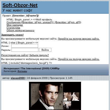
Soft-Obzor-Net
У нас живет софт
Привет,
{$member_id['name']}
!
HTML; $login_panel .= <<Мой профиль
Cообщения ({$member_id['pm_unread']} | {$member_id['pm_all']})
Мои закладки
Статистика
Обзор непрочитанного
Завершить сеанс!
Вы просматриваете мобильную версию сайта.
Перейти на полную версию сайта.
HTML; } else { $login_panel = <<
Логин:
Пароль:
Регистрация на сайте!
Забыли пароль?
Вы просматриваете мобильную версию сайта.
Перейти на полную версию сайта.
HTML; } include("dleimages/zero_fav.gif"); ?>
Интернэшнл / The International (2009) CAMRip
Категория:
Фильмы
автор:
slavan2000
| 19 февраля 2009 | Просмотров: 1 145