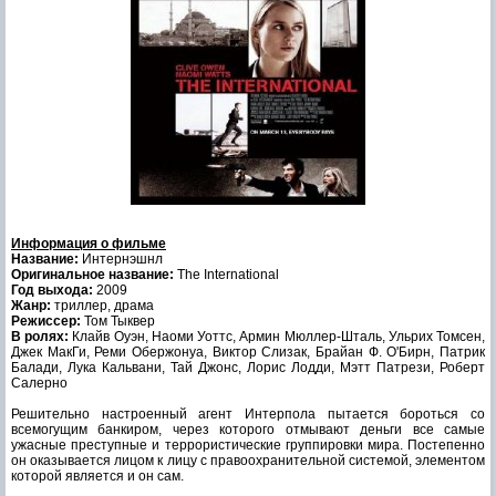
Информация о фильме
Название:
Интернэшнл
Оригинальное название:
The International
Год выхода:
2009
Жанр:
триллер, драма
Режиссер:
Том Тыквер
В ролях:
Клайв Оуэн, Наоми Уоттс, Армин Мюллер-Шталь, Ульрих Томсен,
Джек МакГи, Реми Обержонуа, Виктор Слизак, Брайан Ф. О'Бирн, Патрик
Балади, Лука Кальвани, Тай Джонс, Лорис Лодди, Мэтт Патрези, Роберт
Салерно
Решительно настроенный агент Интерпола пытается бороться со
всемогущим банкиром, через которого отмывают деньги все самые
ужасные преступные и террористические группировки мира. Постепенно
он оказывается лицом к лицу с правоохранительной системой, элементом
которой является и он сам.