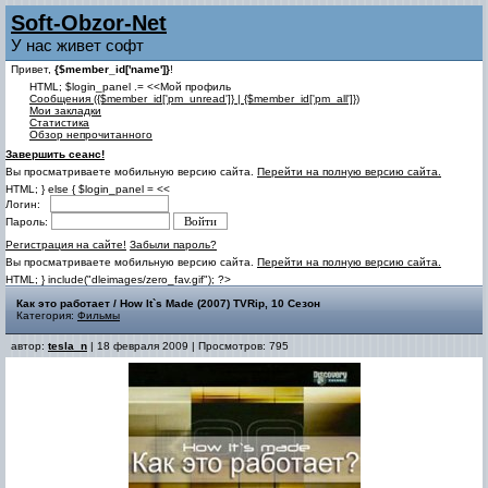
Soft-Obzor-Net
У нас живет софт
Привет,
{$member_id['name']}
!
HTML; $login_panel .= <<Мой профиль
Cообщения ({$member_id['pm_unread']} | {$member_id['pm_all']})
Мои закладки
Статистика
Обзор непрочитанного
Завершить сеанс!
Вы просматриваете мобильную версию сайта.
Перейти на полную версию сайта.
HTML; } else { $login_panel = <<
Логин:
Пароль:
Регистрация на сайте!
Забыли пароль?
Вы просматриваете мобильную версию сайта.
Перейти на полную версию сайта.
HTML; } include("dleimages/zero_fav.gif"); ?>
Как это работает / How It`s Made (2007) TVRip, 10 Сезон
Категория:
Фильмы
автор:
tesla_n
| 18 февраля 2009 | Просмотров: 795