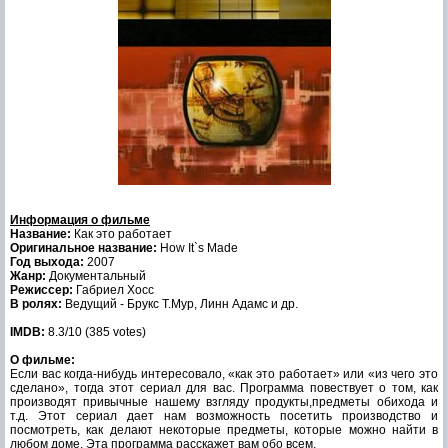
Информация о фильме
Название:
Как это работает
Оригинальное название:
How It`s Made
Год выхода:
2007
Жанр:
Документальный
Режиссер:
Габриел Хосс
В ролях:
Ведущий - Брукс Т.Мур, Линн Адамс и др.
IMDB:
8.3/10 (385 votes)
О фильме:
Если вас когда-нибудь интересовало, «как это работает» или «из чего это
сделано», тогда этот сериал для вас. Программа повествует о том, как
производят привычные нашему взгляду продукты,предметы обихода и
т.д. Этот сериал дает нам возможность посетить производство и
посмотреть, как делают некоторые предметы, которые можно найти в
любом доме. Эта программа расскажет вам обо всем.