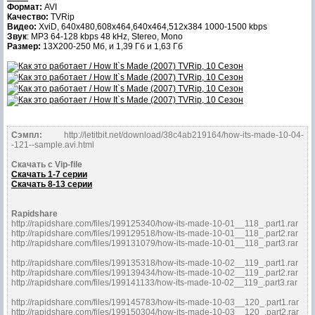
Формат:
AVI
Качество:
TVRip
Видео:
XviD, 640x480,608x464,640x464,512x384 1000-1500 kbps
Звук
: MP3 64-128 kbps 48 kHz, Stereo, Mono
Размер:
13Х200-250 Мб, и 1,39 Гб и 1,63 Гб
Сэмпл:
http://letitbit.net/download/38c4ab219164/how-its-made-10-04-
-121--sample.avi.html
Скачать с Vip-file
Скачать 1-7 серии
Скачать 8-13 серии
Rapidshare
http://rapidshare.com/files/199125340/how-its-made-10-01__118_.part1.rar
http://rapidshare.com/files/199129518/how-its-made-10-01__118_.part2.rar
http://rapidshare.com/files/199131079/how-its-made-10-01__118_.part3.rar
http://rapidshare.com/files/199135318/how-its-made-10-02__119_.part1.rar
http://rapidshare.com/files/199139434/how-its-made-10-02__119_.part2.rar
http://rapidshare.com/files/199141133/how-its-made-10-02__119_.part3.rar
http://rapidshare.com/files/199145783/how-its-made-10-03__120_.part1.rar
http://rapidshare.com/files/199150304/how-its-made-10-03__120_.part2.rar