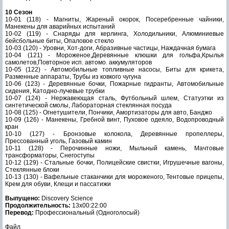
10 Сезон
10-01 (118) - Магниты, Жареный окорок, Посеребренные чайники,
Манекены для аварийных испытаний
10-02 (119) - Снаряды для керлинга, Холодильники, Алюминиевые
бейсбольные биты, Опаловое стекло
10-03 (120) - Уровни, Хот-доги, Абразивные частицы, Наждачная бумага
10-04 (121) - Мороженое,Деревянные клюшки для гольфа,Крылья
самолетов,Повторное исп. автомо. аккумуляторов
10-05 (122) - Автомобильные топливные насосы, Биты для крикета,
Разменные аппараты, Трубы из ковкого чугуна
10-06 (123) - Деревянные бочки, Пожарные гидранты, Автомобильные
сидения, Катодно-лучевые трубки
10-07 (124) - Нержавеющая сталь, Футбольный шлем, Статуэтки из
синтетической смолы, Лабораторная стеклянная посуда
10-08 (125) - Огнетушители, Пончики, Амортизаторы для авто, Банджо
10-09 (126) - Манекены, Гребной винт, Пуховое одеяло, Водопроводный
кран
10-10 (127) - Бронзовые колокола, Деревянные пропеллеры,
Прессованный уголь, Газовый камин
10-11 (128) - Перочинные ножи, Мыльный камень, Мачтовые
трансформаторы, Снегоступы
10-12 (129) - Стальные бочки, Полицейские свистки, Игрушечные вагоны,
Стеклянные блоки
10-13 (130) - Вафельные стаканчики для мороженого, Тентовые прицепы,
Крем для обуви, Клещи и пассатижи
Выпущено:
Discovery Science
Продолжительность:
13х00:22:00
Перевод:
Профессиональный (Одноголосый)
Файл