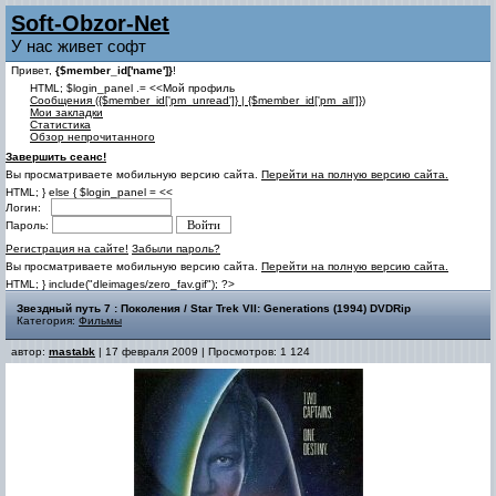
Soft-Obzor-Net
У нас живет софт
Привет,
{$member_id['name']}
!
HTML; $login_panel .= <<Мой профиль
Cообщения ({$member_id['pm_unread']} | {$member_id['pm_all']})
Мои закладки
Статистика
Обзор непрочитанного
Завершить сеанс!
Вы просматриваете мобильную версию сайта.
Перейти на полную версию сайта.
HTML; } else { $login_panel = <<
Логин:
Пароль:
Регистрация на сайте!
Забыли пароль?
Вы просматриваете мобильную версию сайта.
Перейти на полную версию сайта.
HTML; } include("dleimages/zero_fav.gif"); ?>
Звездный путь 7 : Поколения / Star Trek VII: Generations (1994) DVDRip
Категория:
Фильмы
автор:
mastabk
| 17 февраля 2009 | Просмотров: 1 124