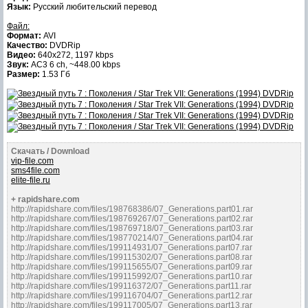
Язык:
Русский любительский перевод
Файл:
Формат:
AVI
Качество:
DVDRip
Видео:
640x272, 1197 kbps
Звук:
AC3 6 ch, ~448.00 kbps
Размер:
1.53 Гб
Скачать / Download
vip-file.com
sms4file.com
elite-file.ru
+ rapidshare.com
http://rapidshare.com/files/198768386/07_Generations.part01.rar
http://rapidshare.com/files/198769267/07_Generations.part02.rar
http://rapidshare.com/files/198769718/07_Generations.part03.rar
http://rapidshare.com/files/198770214/07_Generations.part04.rar
http://rapidshare.com/files/199114931/07_Generations.part07.rar
http://rapidshare.com/files/199115302/07_Generations.part08.rar
http://rapidshare.com/files/199115655/07_Generations.part09.rar
http://rapidshare.com/files/199115992/07_Generations.part10.rar
http://rapidshare.com/files/199116372/07_Generations.part11.rar
http://rapidshare.com/files/199116704/07_Generations.part12.rar
http://rapidshare.com/files/199117005/07_Generations.part13.rar