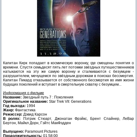
Капитан Кирк попадает в космическую воронку, где смещены понятия о
времени. Спустя семьдесят пять лет потомки звёздных путешественников
натыкаются на эту же самую воронку и сталкиваются с безумцем -
разрушителем, мечущемся по звёздным дорожкам в поисках бессмертия.
Капитан Пикард отказывается от собственного бессмертия во имя жизни
будущих поколений и вступает в смертельную схватку с безумцем...
Информация о фильме
Название:
Звездный путь 7 : Поколения
Оригинальное название:
Star Trek VII: Generations
Год выхода:
1994
Жанр:
Фантастика
Режиссер:
Дэвид Карсон
В ролях:
Пэтрик Стюарт, Джонатан Фрэйкс, Брент Спайнер, ЛеВар
Бертон, Майкл Дорн, Гэйтс МакФэдден
Выпущено:
Paramount Pictures
Продолжительность:
01:58:00