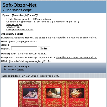
Soft-Obzor-Net
У нас живет софт
Привет,
{$member_id['name']}
!
HTML; $login_panel .= <<Мой профиль
Cообщения ({$member_id['pm_unread']} | {$member_id['pm_all']})
Мои закладки
Статистика
Обзор непрочитанного
Завершить сеанс!
Вы просматриваете мобильную версию сайта.
Перейти на полную версию сайта.
HTML; } else { $login_panel = <<
Логин:
Пароль:
Регистрация на сайте!
Забыли пароль?
Вы просматриваете мобильную версию сайта.
Перейти на полную версию сайта.
HTML; } include("dleimages/zero_fav.gif"); ?>
Невинные грешницы
Категория:
Книги
автор:
breddok
| 27 мая 2019 | Просмотров: 3 887