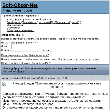
Soft-Obzor-Net
У нас живет софт
Привет,
{$member_id['name']}
!
HTML; $login_panel .= <<Мой профиль
Cообщения ({$member_id['pm_unread']} | {$member_id['pm_all']})
Мои закладки
Статистика
Обзор непрочитанного
Завершить сеанс!
Вы просматриваете мобильную версию сайта.
Перейти на полную версию сайта.
HTML; } else { $login_panel = <<
Логин:
Пароль:
Регистрация на сайте!
Забыли пароль?
Вы просматриваете мобильную версию сайта.
Перейти на полную версию сайта.
HTML; } include("dleimages/zero_fav.gif"); ?>
Ричард Броуди "Психические вирусы. Как программируют ваше сознание"
Категория:
Книги
автор:
Serogaw
| 23 февраля 2009 | Просмотров: 730
Дерзкая и остроумная книга Ричарда Броуди переворачивает все, на чем
до сих пор стояли психология, политология и менеджмент.
Мышление и поведение человека, утверждает он, диктуются мемами.
Мем — это психовирус, мыслеобраз.
Он зарождается в нашем сознании и начинает самостоятельную жизнь.