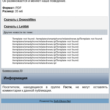
Он размножается и меняет наше поведение.
Формат:
PDF
Размер:
35 мб
Скачать с Depositfiles
Скачать с Letitbit
Другие новости по теме:
Template not found: /templates/smartphone/relatednews.tplTemplate not found:
/templates/smartphone/relatednews.tplTemplate not found:
/templates/smartphone/relatednews.tplTemplate not found:
/templates/smartphone/relatednews.tplTemplate not found:
/templates/smartphone/relatednews.tplTemplate not found:
/templates/smartphone/relatednews.tplTemplate not found:
/templates/smartphone/relatednews.tplTemplate not found:
/templates/smartphone/relatednews.tplTemplate not found:
/templates/smartphone/relatednews.tplTemplate not found:
/templates/smartphone/relatednews.tpl
Комментарии (0)
Информация
Посетители, находящиеся в группе
Гости
, не могут оставлять
комментарии к данной публикации.
Powered by
Soft-Obzor-Net